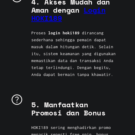
4. Akses Mudah dan
Aman dengan
Login
HOKI189
Proses
login hoki189
dirancang
sederhana sehingga pemain dapat
masuk dalam hitungan detik. Selain
itu, sistem keamanan yang digunakan
memastikan data dan transaksi Anda
tetap terlindungi. Dengan begitu,
Anda dapat bermain tanpa khawatir.
5. Manfaatkan
Promosi dan Bonus
HOKI189 sering menghadirkan promo
menarik seperti free spin, bonus