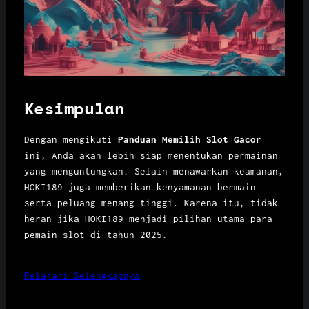
Kesimpulan
Dengan mengikuti
Panduan Memilih Slot Gacor
ini, Anda akan lebih siap menentukan permainan
yang menguntungkan. Selain menawarkan keamanan,
HOKI189 juga memberikan kenyamanan bermain
serta peluang menang tinggi. Karena itu, tidak
heran jika HOKI189 menjadi pilihan utama para
pemain slot di tahun 2025.
Pelajari Selengkapnya