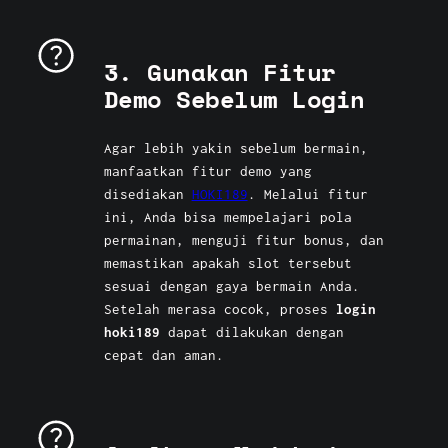
3. Gunakan Fitur
Demo Sebelum Login
Agar lebih yakin sebelum bermain,
manfaatkan fitur demo yang
disediakan
HOKI189
. Melalui fitur
ini, Anda bisa mempelajari pola
permainan, menguji fitur bonus, dan
memastikan apakah slot tersebut
sesuai dengan gaya bermain Anda.
Setelah merasa cocok, proses
login
hoki189
dapat dilakukan dengan
cepat dan aman.