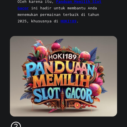
Oleh karena itu,
Panduan Memilih Slot
Gacor
ini hadir untuk membantu Anda
menemukan permainan terbaik di tahun
2025, khususnya di
HOKI189
.