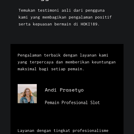
Temukan testimoni asli dari pengguna
kami yang membagikan pengalaman positif
serta kepuasan bermain di HOKI189.
Pengalaman terbaik dengan layanan kami
yang terpercaya dan memberikan keuntungan
maksimal bagi setiap pemain.
Andi Prasetyo
Pemain Profesional Slot
Layanan dengan tingkat profesionalisme