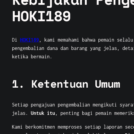
HOKI189
Di
HOKI189
, kami memahami bahwa pemain selal
pengembalian dana dan barang yang jelas, det
ketika bermain.
1. Ketentuan Umum
Setiap pengajuan pengembalian mengikuti syar
jelas.
Untuk itu
, penting bagi pemain memerik
Kami berkomitmen memproses setiap laporan se