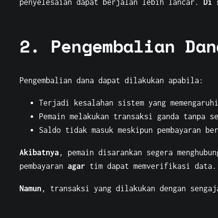
penyelesaian dapat berjalan lebih lancar.
Di 
2. Pengembalian Dan
Pengembalian dana dapat dilakukan apabila:
Terjadi kesalahan sistem yang memengaruh
Pemain melakukan transaksi ganda tanpa s
Saldo tidak masuk meskipun pembayaran be
Akibatnya
, pemain disarankan segera menghubu
pembayaran
agar
tim dapat memverifikasi data.
Namun
, transaksi yang dilakukan dengan sengaj