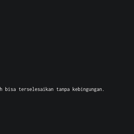
h bisa terselesaikan tanpa kebingungan.