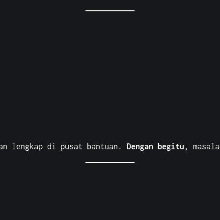
uan lengkap di pusat bantuan.
Dengan begitu
, masala