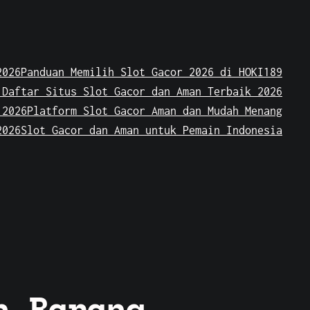
2026
Panduan Memilih Slot Gacor 2026 di HOKI189
 Daftar Situs Slot Gacor dan Aman Terbaik 2026
 2026
Platform Slot Gacor Aman dan Mudah Menang
2026
Slot Gacor dan Aman untuk Pemain Indonesia
n Barang